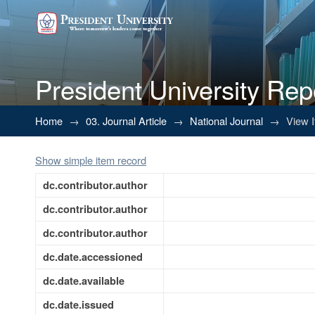
President University Rep
PELATIHAN PEMANFAATAN 
Home
→
03. Journal Article
→
National Journal
→
View 
MENAMBAH PENDAPATAN PET
Show simple item record
dc.contributor.author
dc.contributor.author
dc.contributor.author
dc.date.accessioned
dc.date.available
dc.date.issued