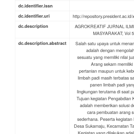
dc.identifier.issn
dc.identifier.uri
http://repository.president.ac.
dc.description
AGROKREATIF JURNAL ILM
MASYARAKAT; Vol 5 N
dc.description.abstract
Salah satu upaya untuk mena
adalah dengan mengolah 
sesuatu yang memiliki nilai ju
Arang sekam memiliki 
pertanian maupun untuk keb
limbah padi masih terbatas sa
panen limbah padi ya
lingkungan terutama di saat
Tujuan kegiatan Pengabdian 
adalah memberikan solusi 
cara pembuatan arang s
sederhana. Peserta kegiatan 
Desa Sukamaju, Kecamatan Ta
Kegiatan yang dilakukan ada