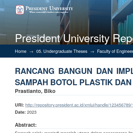
President University Rep
RANCANG BANGUN DAN IMPL
Home
→
05. Undergraduate Theses
→
Faculty of Enginee
KACA
RANCANG BANGUN DAN IMP
SAMPAH BOTOL PLASTIK DAN
Prastianto, Biko
http://repository.president.ac.id/xmlui/handle/123456789
URI:
2023
Date:
Abstract:
Sampah selalu menjadi masalah utama dalam pencemaran ling