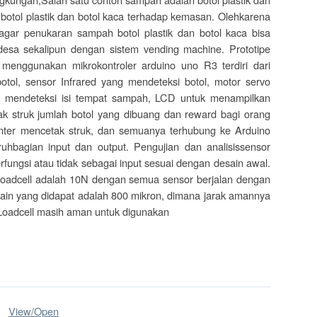
 botol plastik dan botol kaca terhadap kemasan. Olehkarena
agar penukaran sampah botol plastik dan botol kaca bisa
desa sekalipun dengan sistem vending machine. Prototipe
enggunakan mikrokontroler arduino uno R3 terdiri dari
tol, sensor Infrared yang mendeteksi botol, motor servo
k mendeteksi isi tempat sampah, LCD untuk menampilkan
etak struk jumlah botol yang dibuang dan reward bagi orang
nter mencetak struk, dan semuanya terhubung ke Arduino
uhbagian input dan output. Pengujian dan analisissensor
ungsi atau tidak sebagai input sesuai dengan desain awal.
 loadcell adalah 10N dengan semua sensor berjalan dengan
rain yang didapat adalah 800 mikron, dimana jarak amannya
 Loadcell masih aman untuk digunakan
View/
Open