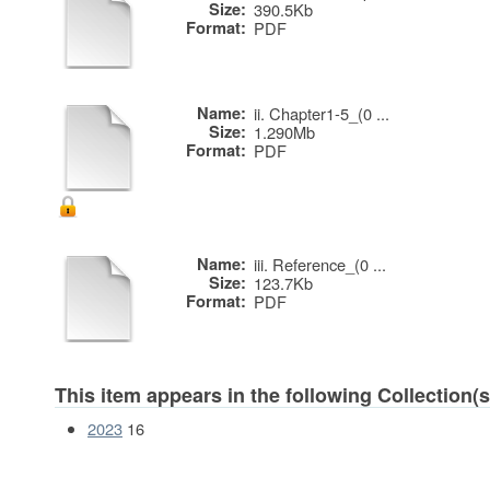
Size:
390.5Kb
Format:
PDF
Name:
ii. Chapter1-5_(0 ...
Size:
1.290Mb
Format:
PDF
Name:
iii. Reference_(0 ...
Size:
123.7Kb
Format:
PDF
This item appears in the following Collection(s
2023
16