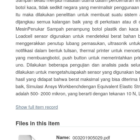
botol kaca, tidak sedikit negara yang menimalisir penggunaan
itu maka dilakukan penelitian untuk membuat suatu sistem 
dijangkau semua kalangan baik yang di perkotaan atau di 
MesinPenukar Sampah penampung botol plastik dan kaca m
Loadcell sensor digunakan untuk mendeteksi berat bahan bo
menggerakkan penutup lubang pemasukan, ultrasonik untu
notifikasi dalam bentuk tulisan, thermal printer untuk menc
yang membuangbotol, push button untuk memerintahkan pri
uno. Dilakukan beberapa pengujian dan analisis pada selur
dilakukan untuk mengetahuiapakah sensor yang digunakan berf
hasil yang didapat bahwa berat maksimal yang bisa diterima
baik, Simulasi Ansys Workbenchdengan Equivalent Elastic St
adalah 500- 2000 mikron, yang berarti dengan tekanan 10 N,
Show full item record
Files in this item
Name:
003201905029.pdf