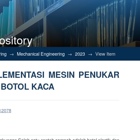
ository
EMENTASI MESIN PENUKAR SAM
ring
→
Mechanical Engineering
→
2023
→
View Item
LEMENTASI MESIN PENUKAR
 BOTOL KACA
/12078
kungan,Salah satu contoh sampah adalah botol plastik dan