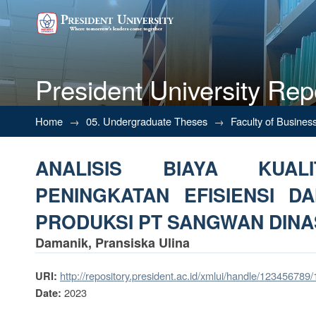
President University Rep
ANALISIS BIAYA KUALIT
Home
→
05. Undergraduate Theses
→
Faculty of Busines
PRODUKTIVITAS PRODUKSI P
ANALISIS BIAYA KUAL
PENINGKATAN EFISIENSI D
PRODUKSI PT SANGWAN DINA
Damanik, Pransiska Ulina
http://repository.president.ac.id/xmlui/handle/123456789
URI:
2023
Date: