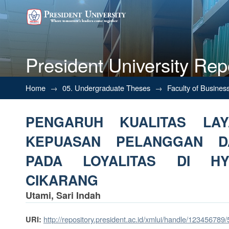
President University Rep
PENGARUH KUALITAS LAY
Home
→
05. Undergraduate Theses
→
Faculty of Busines
IMPLIKASINYA PADA LOYALIT
PENGARUH KUALITAS LA
KEPUASAN PELANGGAN DA
PADA LOYALITAS DI HY
CIKARANG
Utami, Sari Indah
http://repository.president.ac.id/xmlui/handle/123456789
URI: