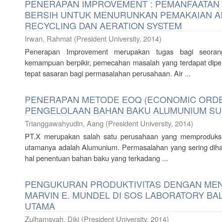
PENERAPAN IMPROVEMENT : PEMANFAATAN 
BERSIH UNTUK MENURUNKAN PEMAKAIAN A
RECYCLING DAN AERATION SYSTEM
Irwan, Rahmat
(
President University
,
2014
)
Penerapan Improvement merupakan tugas bagi seora
kemampuan berpikir, pemecahan masalah yang terdapat dipe
tepat sasaran bagi permasalahan perusahaan. Air ...
PENERAPAN METODE EOQ (ECONOMIC ORDE
PENGELOLAAN BAHAN BAKU ALUMUNIUM SULF
Trianggawahyudin, Aang
(
President University
,
2014
)
PT.X merupakan salah satu perusahaan yang memproduksi
utamanya adalah Alumunium. Permasalahan yang sering diha
hal penentuan bahan baku yang terkadang ...
PENGUKURAN PRODUKTIVITAS DENGAN M
MARVIN E. MUNDEL DI SOS LABORATORY BA
UTAMA
Zulhamsyah, Diki
(
President University
,
2014
)