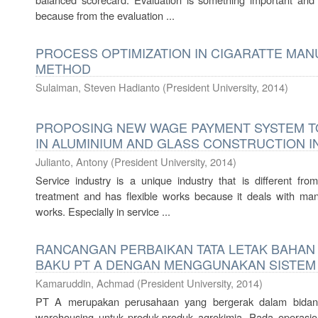
because from the evaluation ...
PROCESS OPTIMIZATION IN CIGARATTE MAN
METHOD
Sulaiman, Steven Hadianto
(
President University
,
2014
)
PROPOSING NEW WAGE PAYMENT SYSTEM T
IN ALUMINIUM AND GLASS CONSTRUCTION 
Julianto, Antony
(
President University
,
2014
)
Service industry is a unique industry that is different from
treatment and has flexible works because it deals with man
works. Especially in service ...
RANCANGAN PERBAIKAN TATA LETAK BAHAN
BAKU PT A DENGAN MENGGUNAKAN SISTEM
Kamaruddin, Achmad
(
President University
,
2014
)
PT A merupakan perusahaan yang bergerak dalam bidang 
warehousing untuk produk-produk agrokimia. Pada operasi