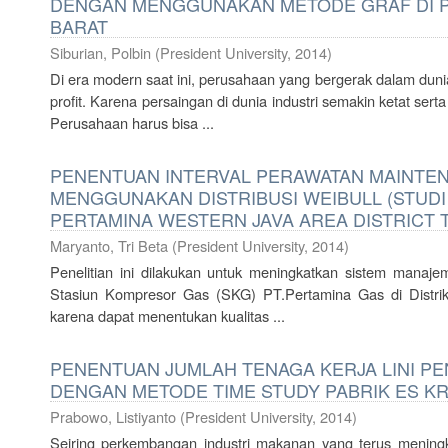
DENGAN MENGGUNAKAN METODE GRAF DI P
BARAT
Siburian, Polbin
(
President University
,
2014
)
Di era modern saat ini, perusahaan yang bergerak dalam duni
profit. Karena persaingan di dunia industri semakin ketat ser
Perusahaan harus bisa ...
PENENTUAN INTERVAL PERAWATAN MAINTE
MENGGUNAKAN DISTRIBUSI WEIBULL (STUDI
PERTAMINA WESTERN JAVA AREA DISTRICT 
Maryanto, Tri Beta
(
President University
,
2014
)
Penelitian ini dilakukan untuk meningkatkan sistem manaj
Stasiun Kompresor Gas (SKG) PT.Pertamina Gas di Distrik 
karena dapat menentukan kualitas ...
PENENTUAN JUMLAH TENAGA KERJA LINI P
DENGAN METODE TIME STUDY PABRIK ES KR
Prabowo, Listiyanto
(
President University
,
2014
)
Seiring perkembangan industri makanan yang terus mening