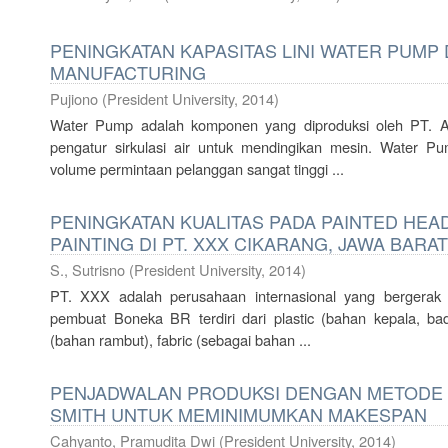
PENINGKATAN KAPASITAS LINI WATER PUM
MANUFACTURING
Pujiono
(
President University
,
2014
)
Water Pump adalah komponen yang diproduksi oleh PT. Ai
pengatur sirkulasi air untuk mendingikan mesin. Water
volume permintaan pelanggan sangat tinggi ...
PENINGKATAN KUALITAS PADA PAINTED HEA
PAINTING DI PT. XXX CIKARANG, JAWA BARAT
S., Sutrisno
(
President University
,
2014
)
PT. XXX adalah perusahaan internasional yang bergera
pembuat Boneka BR terdiri dari plastic (bahan kepala, bad
(bahan rambut), fabric (sebagai bahan ...
PENJADWALAN PRODUKSI DENGAN METODE
SMITH UNTUK MEMINIMUMKAN MAKESPAN
Cahyanto, Pramudita Dwi
(
President University
,
2014
)