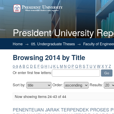
President University Rep
Browsing 2014 by Title
Home
→
05. Undergraduate Theses
→
Faculty of Enginee
Browsing 2014 by Title
0-9
A
B
C
D
E
F
G
H
I
J
K
L
M
N
O
P
Q
R
S
T
U
V
W
X
Y
Z
Or enter first few letters:
Sort by:
Order:
Results:
Now showing items 24-43 of 44
PENENTEUAN JARAK TERPENDEK PROSES P