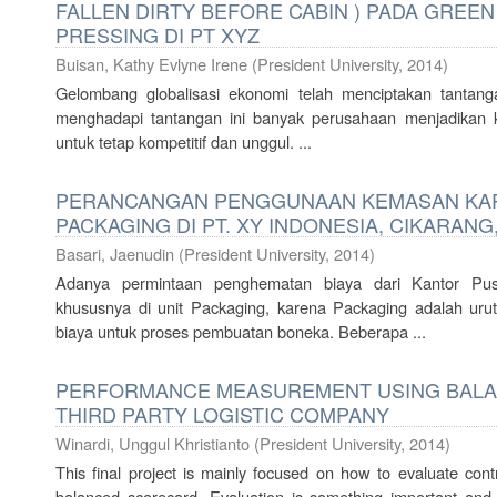
FALLEN DIRTY BEFORE CABIN ) PADA GREEN
PRESSING DI PT XYZ
Buisan, Kathy Evlyne Irene
(
President University
,
2014
)
Gelombang globalisasi ekonomi telah menciptakan tantang
menghadapi tantangan ini banyak perusahaan menjadikan ku
untuk tetap kompetitif dan unggul. ...
PERANCANGAN PENGGUNAAN KEMASAN KART
PACKAGING DI PT. XY INDONESIA, CIKARANG
Basari, Jaenudin
(
President University
,
2014
)
Adanya permintaan penghematan biaya dari Kantor Pu
khususnya di unit Packaging, karena Packaging adalah uru
biaya untuk proses pembuatan boneka. Beberapa ...
PERFORMANCE MEASUREMENT USING BALA
THIRD PARTY LOGISTIC COMPANY
Winardi, Unggul Khristianto
(
President University
,
2014
)
This final project is mainly focused on how to evaluate contr
balanced scorecard. Evaluation is something important an