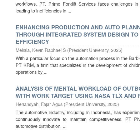
workflows. PT. Prime Forklift Services faces challenges i
leading to inefficiencies in ...
ENHANCING PRODUCTION AND AUTO PLANN
THROUGH INTEGRATED SYSTEM DESIGN TO
EFFICIENCY
Meliala, Kevin Raphael S
(
President University
,
2025
)
With a particular focus on the automation process in the Barb
PT KRM, a firm that specializes in the development of childre
operations by ...
ANALYSIS OF MENTAL WORKLOAD OF OUT
WITH WORK TARGET USING NASA TLX AND 
Heriansyah, Fajar Agus
(
President University
,
2025
)
The automotive industry, including in Indonesia, has experie
continuously innovate to maintain competitiveness. PT PN
automotive distribution, ...