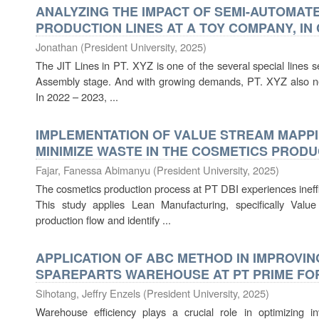
ANALYZING THE IMPACT OF SEMI-AUTOMATED
PRODUCTION LINES AT A TOY COMPANY, IN
Jonathan
(
President University
,
2025
)
The JIT Lines in PT. XYZ is one of the several special lines se
Assembly stage. And with growing demands, PT. XYZ also nee
In 2022 – 2023, ...
IMPLEMENTATION OF VALUE STREAM MAPPI
MINIMIZE WASTE IN THE COSMETICS PRODU
Fajar, Fanessa Abimanyu
(
President University
,
2025
)
The cosmetics production process at PT DBI experiences ineffici
This study applies Lean Manufacturing, specifically Val
production flow and identify ...
APPLICATION OF ABC METHOD IN IMPROVIN
SPAREPARTS WAREHOUSE AT PT PRIME FOR
Sihotang, Jeffry Enzels
(
President University
,
2025
)
Warehouse efficiency plays a crucial role in optimizing 