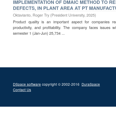
IMPLEMENTATION OF DMAIC METHOD TO R
DEFECTS, IN PLANT AREA AT PT MANUFACT
Oktavianto, Roger Try
(
President University
,
2025
)
Product quality is an important aspect for companies reg
productivity, and profitability. The company faces issues w
semester 1 (Jan-Jun) 25,734 ...
DSpace software
copyright © 2002-2016
DuraSpace
Contact Us