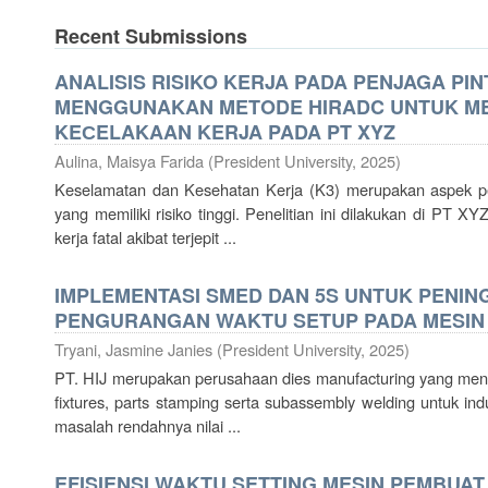
Recent Submissions
ANALISIS RISIKO KERJA PADA PENJAGA PI
MENGGUNAKAN METODE HIRADC UNTUK ME
KEСELAKAAN KERJA PADA PT XYZ
Aulina, Maisya Farida
(
President University
,
2025
)
Keselamatan dan Kesehatan Kerja (K3) merupakan aspek pent
yang memiliki risiko tinggi. Penelitian ini dilakukan di PT 
kerja fatal akibat terjepit ...
IMPLEMENTASI SMED DAN 5S UNTUK PENIN
PENGURANGAN WAKTU SETUP PADA MESIN S
Tryani, Jasmine Janies
(
President University
,
2025
)
PT. HIJ merupakan perusahaan dies manufacturing yang meny
fixtures, parts stamping serta subassembly welding untuk in
masalah rendahnya nilai ...
EFISIENSI WAKTU SETTING MESIN PEMBUA