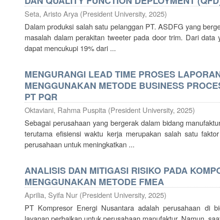
DAN QUALITY FUNCTION DEPLOYMENT (QFD
Seta, Aristo Arya
(
President University
,
2025
)
Dalam produksi salah satu pelanggan PT. ASDFG yang bergerak
masalah dalam perakitan tweeter pada door trim. Dari data 
dapat mencukupi 19% dari ...
MENGURANGI LEAD TIME PROSES LAPORA
MENGGUNAKAN METODE BUSINESS PROCESS
PT PQR
Oktaviani, Rahma Puspita
(
President University
,
2025
)
Sebagai perusahaan yang bergerak dalam bidang manufaktur
terutama efisiensi waktu kerja merupakan salah satu fakto
perusahaan untuk meningkatkan ...
ANALISIS DAN MITIGASI RISIKO PADA KO
MENGGUNAKAN METODE FMEA
Aprilia, Syifa Nur
(
President University
,
2025
)
PT Kompresor Energi Nusantara adalah perusahaan di b
layanan perbaikan untuk perusahaan manufaktur. Namun, saa