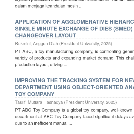
dalam menjaga keandalan mesin ...
APPLICATION OF AGGLOMERATIVE HIERARC
SINGLE MINUTE EXCHANGE OF DIES (SMED)
CHANGEOVER LAYOUT
Rukmini, Anggun Diah
(
President University
,
2025
)
PT ABC, a toy manufacturing company, is confronting genera
variety of products and expanding market demand. This chall
production layout, driving ...
IMPROVING THE TRACKING SYSTEM FOR NE
DEPARTMENT USING OBJECT-ORIENTED ANA
TOY COMPANY
Tasrif, Mutiara Hasnadya
(
President University
,
2025
)
PT ABC Toy Company is a global toy company, well-known fo
department at ABC Toy Company faced significant delays ave
due to an inefficient manual ...