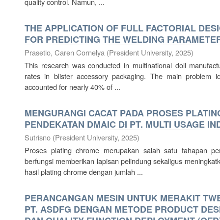
quality control. Namun, ...
THE APPLICATION OF FULL FACTORIAL DE
FOR PREDICTING THE WELDING PARAMETER
Prasetio, Caren Cornelya
(
President University
,
2025
)
This research was conducted in multinational doll manufact
rates in blister accessory packaging. The main problem id
accounted for nearly 40% of ...
MENGURANGI CACAT PADA PROSES PLATI
PENDEKATAN DMAIC DI PT. MULTI USAGE I
Sutrisno
(
President University
,
2025
)
Proses plating chrome merupakan salah satu tahapan pen
berfungsi memberikan lapisan pelindung sekaligus meningkat
hasil plating chrome dengan jumlah ...
PERANCANGAN MESIN UNTUK MERAKIT TWE
PT. ASDFG DENGAN METODE PRODUCT DES