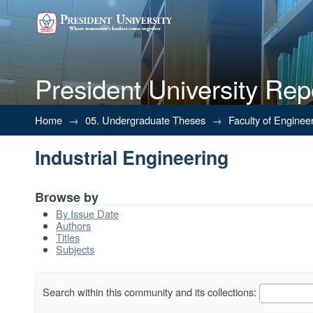
President University Rep
Industrial Engineering
Home
→
05. Undergraduate Theses
→
Faculty of Enginee
Industrial Engineering
Browse by
By Issue Date
Authors
Titles
Subjects
Search within this community and its collections: