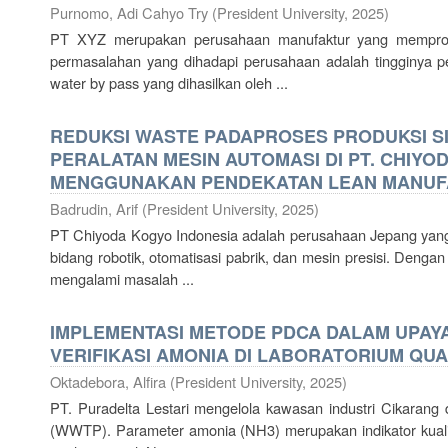
Purnomo, Adi Cahyo Try
(
President University
,
2025
)
PT XYZ merupakan perusahaan manufaktur yang memprodu
permasalahan yang dihadapi perusahaan adalah tingginya p
water by pass yang dihasilkan oleh ...
REDUKSI WASTE PADAPROSES PRODUKSI S
PERALATAN MESIN AUTOMASI DI PT. CHIYO
MENGGUNAKAN PENDEKATAN LEAN MANUF
Badrudin, Arif
(
President University
,
2025
)
PT Chiyoda Kogyo Indonesia adalah perusahaan Jepang yang 
bidang robotik, otomatisasi pabrik, dan mesin presisi. Deng
mengalami masalah ...
IMPLEMENTASI METODE PDCA DALAM UPAY
VERIFIKASI AMONIA DI LABORATORIUM QU
Oktadebora, Alfira
(
President University
,
2025
)
PT. Puradelta Lestari mengelola kawasan industri Cikarang 
(WWTP). Parameter amonia (NH3) merupakan indikator kualita